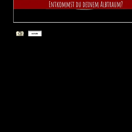
Schafft ihr es rechtzeitig aus diesem Albtraum?
Angst, Dunkelheit, Ungewissheit kombiniert mit zahlreichen 
kniffligen Aufgaben und Live-Akteuren in den Räumen. Der Pu
Zeit läuft - Nervenkitzel pur!