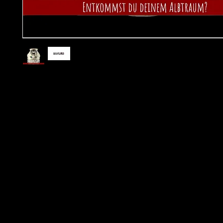
Schafft ihr es rechtzeitig aus diesem Albtraum?
Angst, Dunkelheit, Ungewissheit kombiniert mit zahlreichen 
kniffligen Aufgaben und Live-Akteuren in den Räumen. Der Pu
Zeit läuft - Nervenkitzel pur!